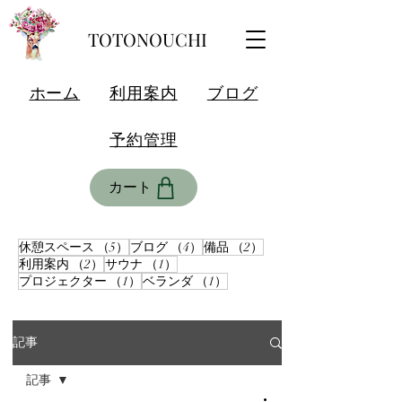
TOTONOUCHI
ホーム
利用案内
ブログ
予約管理
カート
5件の記事
4件の記事
2件の記事
休憩スペース
（5）
ブログ
（4）
備品
（2）
2件の記事
1件の記事
利用案内
（2）
サウナ
（1）
1件の記事
1件の記事
プロジェクター
（1）
ベランダ
（1）
記事
記事