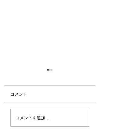
コメント
ティッシュ、トイレペ
逆流お香、しゃ
コメントを追加…
ーパーの補充
ルモット